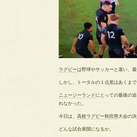
ラグビー
は野球やサッカーと違い、最
しかし、トータルの１点差はあくまで
ニュージーランド
にとっての最後の追
れなかった。
今日は、
高校ラグビー
秋田県
大会の決
どんな試合展開になるか。