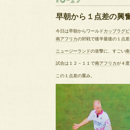
早朝から１点差の興
今日は早朝からワールド
カップ
ラグビ
南アフリカ
の対戦で後半最後の１点差
ニュージーランド
の攻撃に、すごい
南
試合は１２－１１で
南アフリカ
が４度
この１点差の重み。