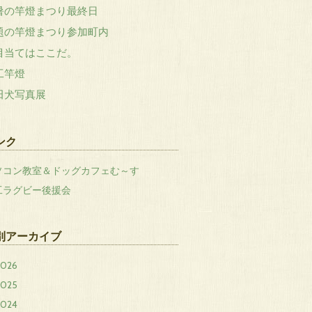
暑の竿燈まつり最終日
題の竿燈まつり参加町内
目当てはここだ。
工竿燈
田犬写真展
ンク
ソコン教室＆ドッグカフェむ～す
工ラグビー後援会
別アーカイブ
2026
2025
2024