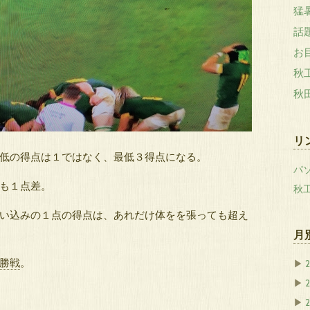
猛
話
お
秋
秋
リ
低の得点は１ではなく、最低３得点になる。
パ
も１点差。
秋
い込みの１点の得点は、あれだけ体をを張っても超え
月
勝戦
。
▶
▶
▶