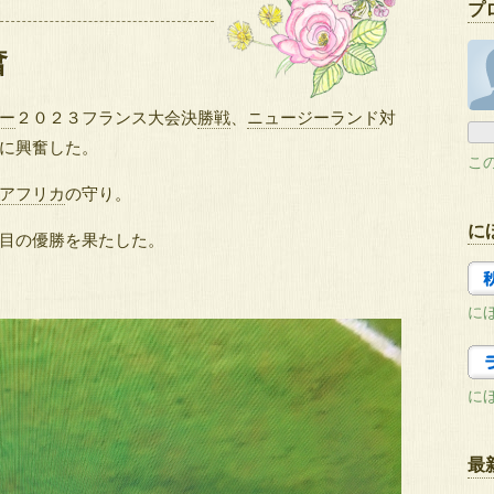
プ
奮
ー
２０２３フランス大会決
勝戦
、
ニュージーランド
対
に興奮した。
こ
アフリカ
の守り。
に
目の優勝を果たした。
に
に
最