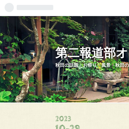
第二報道部オ
秋田の話題・お祭り・風景・秋田の
2023
10
-
29